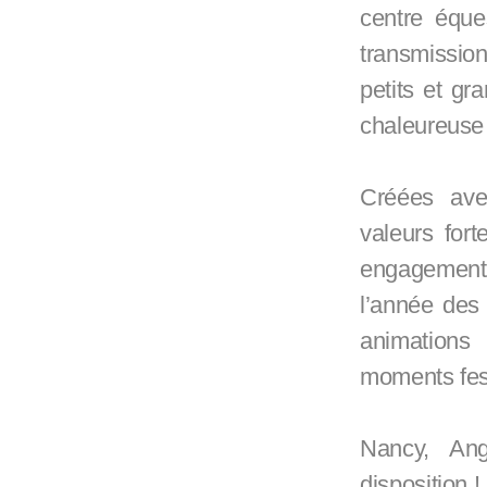
centre éque
transmissio
petits et g
chaleureuse 
Créées ave
valeurs fort
engagement 
l’année des 
animations
moments fest
Nancy, An
disposition !