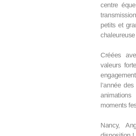
centre éque
transmissio
petits et g
chaleureuse 
Créées ave
valeurs fort
engagement 
l’année des 
animations
moments fest
Nancy, An
disposition !